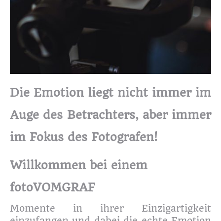
Die Emotion liegt nicht immer im
Auge des Betrachters, aber immer
im Fokus des Fotografen!
Willkommen bei einem
fotoVOMGRAF
Momente in ihrer Einzigartigkeit
einzufangen und dabei die echte Emotion